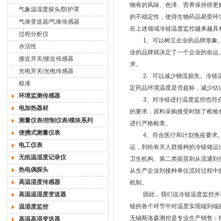
物有的风味、色泽、营养保持得更
气象温湿度探头/防护罩
的不稳定性，使得生物药品易受环
气体变送器/气体传感器
在上述领域冷链温度监控越来越具
过程分析仪
1、可以树立企业的品牌形象。向
水活性
业的品牌就决定了一个企业的命运
接近开关/接近传感器
求。
光电开关/光电传感器
2、可以减少物流损失。冷链温度
校准
定药品环境温度是否超标，减少估
环境监测传感器
3、对冷链进行温度监控也符合食
电加热器材
的要求，原料采购接受时除了检验
测量仪表/控制仪表/模块系列
进行严格检查。
便携式测量仪表
4、符合医疗和计划免疫要求。
电工仪表
运，到给有关人群接种的冷链储运
无纸温湿度记录仪
卫生机构、第二类疫苗则从流通到
热电偶探头
从生产企业到接种单位流转过程中
高温湿度传感器
机制。
高温温湿度变送器
因此，我们说冷链温度监控并不
链的各个环节中对温度实现端到端
温湿度监控
无锡斯洛森测控是专业生产销售：
高温高湿变送器