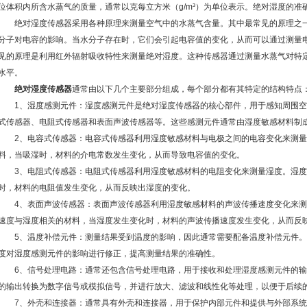
位体积内所含水蒸气的质量，通常以克每立方米（g/m³）为单位表示。绝对湿度的
绝对湿度传感器采用各种原理来测量空气中的水蒸气含量。其中最常见的原理之一
分子对电容的影响。当水分子存在时，它们会引起电容值的变化，从而可以通过测量
见的原理是利用红外辐射吸收特性来测量绝对湿度。这种传感器通过测量水蒸气对特
水平。
绝对湿度传感器
通常由以下几个主要部分组成，每个部分都有其特定的结构特点
1、湿度感测元件：湿度感测元件是绝对湿度传感器的核心部件，用于感知周围空
式传感器、电阻式传感器和表面声波传感器等。这些感测元件通常由湿度敏感材料制
2、电容式传感器：电容式传感器利用湿度敏感材料与电极之间的电容变化来测量
料，当吸湿时，材料的介电常数发生变化，从而导致电容值的变化。
3、电阻式传感器：电阻式传感器利用湿度敏感材料的电阻变化来测量湿度。湿度
时，材料的电阻值发生变化，从而反映出湿度的变化。
4、表面声波传感器：表面声波传感器利用湿度敏感材料的声波传播速度变化来测
速度与湿度相关的材料，当湿度发生变化时，材料的声波传播速度发生变化，从而反
5、温度补偿元件：测量结果受到温度的影响，因此通常需要配备温度补偿元件。
度对湿度感测元件的影响进行修正，提高测量结果的准确性。
6、信号处理电路：通常还包含信号处理电路，用于接收和处理湿度感测元件的输
的输出转换为数字信号或模拟信号，并进行放大、滤波和线性化等处理，以便于后续
7、外壳和连接器：通常具有外壳和连接器，用于保护内部元件和提供与外部系统