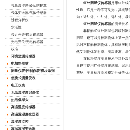
红外测温仪传感器
是用红外线
气象温湿度探头/防护罩
性质。它是一种不可见光，其光谱
气体变送器/气体传感器
为：近红外、中红外、远红外、极
过程分析仪
红外测温仪传感器
的测量技术
水活性
非接触式红外测温也叫辐射测温
接近开关/接近传感器
测温，也可以是被测物体上某一点
光电开关/光电传感器
温时不接触被测物体，具有响应时
校准
然受到物体发射率、测温距离、烟
环境监测传感器
在这种温度测量技术中红外温度
电加热器材
量也可使用红外温度传感器。采用
测量仪表/控制仪表/模块系列
布场、测量精度高和稳定性好等优
便携式测量仪表
电工仪表
无纸温湿度记录仪
热电偶探头
高温湿度传感器
高温温湿度变送器
温湿度监控
高温高湿变送器