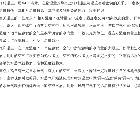
相对湿度。用%RH表示。在物理量的导出上相对湿度与温度有着密切的关系。一定
温度越低，其相对湿度越高。其中涉及到复杂的热力工程学知识。
有关湿度的一些定义： 相对湿度：在计量法中规定，湿度定义为“物象状态的量”。日
示。总之，即气体中（通常为空气中）所含水蒸气量（水蒸气压）与其空气相同情况
湿度：指单位容积的空气里实际所含的水汽量，一般以克为单位。温度对湿度有着直
越多，湿度就越大；相反，湿度就小。
饱和湿度：在一定温度下，单位容积，空气中所能容纳的水汽量的大限度。如果超过
滴，此时的空气湿度变称为饱和湿度。空气的饱和湿度不是固定不变的，它随着温度
容纳的水蒸气就越多，饱和湿度就越大。
露点：指含有一定量水蒸气（湿度）的空气，当温度下降到一定程度时所含的水蒸气
水，这种现象叫做凝露。水蒸气开始液化成水时的温度叫做“露点温度”简称“露点”。
的水蒸气就会在物体表面上凝结成水滴。此外，风与空气中的温湿度有密切关系，也