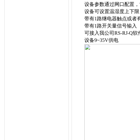
设备参数通过网口配置，
设备可设置温湿度上下限
带有1路继电器触点或者
带有1路开关量信号输入
可接入我公司RS-RJ-Q
设备
9~35V供电