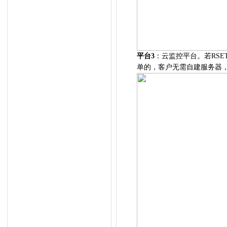
平台
3
：云监控平台。若RSE
单的，客户无需自建服务器