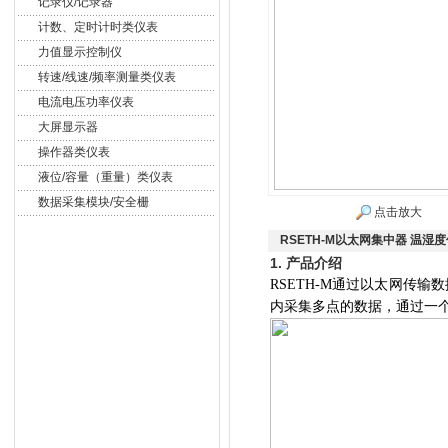
记录仪/记录器
计数、定时计时类仪表
力值显示控制仪
转速/线速/频率测量类仪表
电流电压功率仪表
大屏显示器
操作器类仪表
液位/容量（重量）类仪表
数据采集模块/安全栅
点击放大
RSETH-M以太网集中器 温湿度
1. 产品介绍
RSETH
-M
通过以太网传输
数
内采集多点的数据，通过一