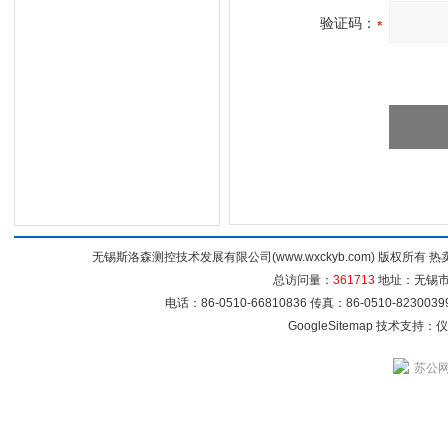
验证码：
无锡斯洛森测控技术发展有限公司(www.wxckyb.com) 版权所
总访问量：
361713
地址：无锡市崇
电话：86-0510-66810836 传真：86-0510-82300
GoogleSitemap
技术支持：
仪
苏公网安