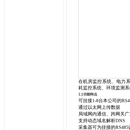
在机房监控系统、电力
耗监控系统、环境监测系
1.1
功能特点
可挂接1-8台本公司的R
通过
以太网
上传数据
局域网内通信、跨网关广
支持动态域名解析
DNS
采集器可为挂接的RS48