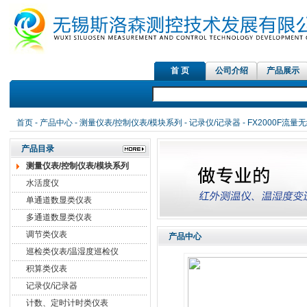
首 页
公司介绍
产品展示
红外测温仪传感器，在
首页
-
产品中心
-
测量仪表/控制仪表/模块系列
-
记录仪/记录器
- FX2000F流
产品目录
测量仪表/控制仪表/模块系列
水活度仪
单通道数显类仪表
多通道数显类仪表
调节类仪表
产品中心
巡检类仪表/温湿度巡检仪
积算类仪表
记录仪/记录器
计数、定时计时类仪表