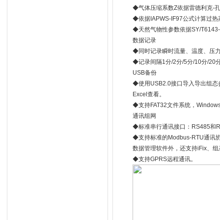
◆气体压缩系数Z依据雷德利克-孔（R
◆依据IAPWS-IF97公式计算
◆天然气物性参数依据SY/T6143
数据记录
◆同时记录瞬时流量、温度、压
◆记录间隔1分/2分/5分/10分/20
USB备份
◆使用USB2.0接口导入导出
Excel查看。
◆支持FAT32文件系统，Wind
通讯组网
◆标准串行通讯接口：RS485和RS
◆支持标准的Modbus-RTU通
数据管理软件外，还支持iFix、
◆支持GPRS远程通讯。