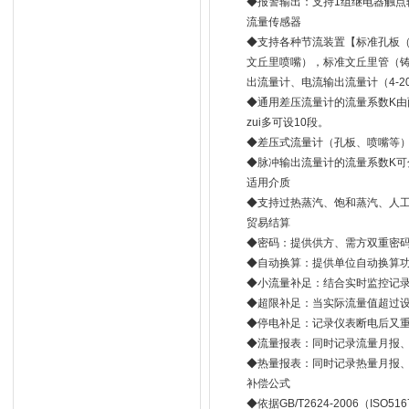
◆报警输出：支持1组继电器触点
流量传感器
◆支持各种节流装置【标准孔板（法
文丘里喷嘴），标准文丘里管（
出流量计、电流输出流量计（4-
◆通用差压流量计的流量系数K由
zui多可设10段。
◆差压式流量计（孔板、喷嘴等
◆脉冲输出流量计的流量系数K可分
适用介质
◆支持过热蒸汽、饱和蒸汽、人
贸易结算
◆密码：提供供方、需方双重密
◆自动换算：提供单位自动换算
◆小流量补足：结合实时监控记
◆超限补足：当实际流量值超过
◆停电补足：记录仪表断电后又
◆流量报表：同时记录流量月报
◆热量报表：同时记录热量月报
补偿公式
◆依据GB/T2624-2006（IS