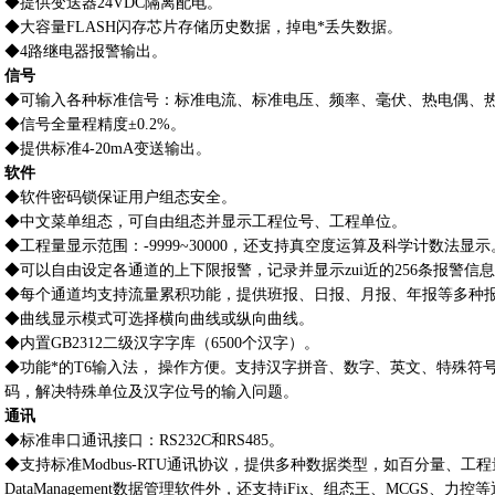
◆提供变送器24VDC隔离配电。
◆大容量FLASH闪存芯片存储历史数据，掉电*丢失数据。
◆4路继电器报警输出。
信号
◆可输入各种标准信号：标准电流、标准电压、频率、毫伏、热电偶、
◆信号全量程精度±0.2%。
◆提供标准4-20mA变送输出。
软件
◆软件密码锁保证用户组态安全。
◆中文菜单组态，可自由组态并显示工程位号、工程单位。
◆工程量显示范围：-9999~30000，还支持真空度运算及科学计数法显示
◆可以自由设定各通道的上下限报警，记录并显示zui近的256条报警信
◆每个通道均支持流量累积功能，提供班报、日报、月报、年报等多种
◆曲线显示模式可选择横向曲线或纵向曲线。
◆内置GB2312二级汉字字库（6500个汉字）。
◆功能*的T6输入法， 操作方便。支持汉字拼音、数字、英文、特殊符
码，解决特殊单位及汉字位号的输入问题。
通讯
◆标准串口通讯接口：RS232C和RS485。
◆支持标准Modbus-RTU通讯协议，提供多种数据类型，如百分量、
DataManagement数据管理软件外，还支持iFix、组态王、MCGS、