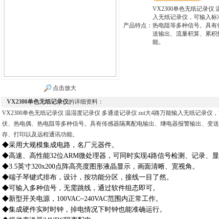
VX2300单色无纸记录仪 
入无纸记录仪，可输入标
产品特点：
热电阻等多种信号。具有
送输出、流量积算、累积
能。
点击放大
VX2300单色无纸记录仪
的详细资料：
VX2300单色无纸记录仪 温湿度记录仪 多通道记录仪 zui大4路万能输入无纸记
伏、热电偶、热电阻等多种信号。具有传感器隔离配电输出、继电器报警输出、变送
存、打印以及远程通讯功能。
◆采用大规模集成电路，名厂元器件。
◆高速、高性能32位ARM微处理器，可同时实现4路信号检测、记录、
◆3.5英寸320x200点阵高亮度图形液晶显示，画面清晰、宽视角。
◆端子琴键式排布，设计，按功能分区，接线一目了然。
◆可输入多种信号，无需跳线，通过软件组态即可。
◆新型开关电源，100VAC~240VAC范围内正常工作。
◆集成硬件实时时钟，掉电情况下时钟也能准确运行。