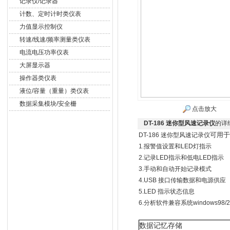
记录仪/记录器
计数、定时计时类仪表
力值显示控制仪
转速/线速/频率测量类仪表
电流电压功率仪表
大屏显示器
操作器类仪表
液位/容量（重量）类仪表
数据采集模块/安全栅
点击放大
DT-186 迷你型风速记录仪
的详
可用于
DT-186 迷你型风速记录仪
1.报警值设置和LED灯指示
2.记录LED指示和低电LED指示
3.手动和自动开始记录模式
4.USB 接口传输数据和电源供应
5.LED 指示状态信息
6.分析软件兼容系统windows98/2000
数据
记忆
存储