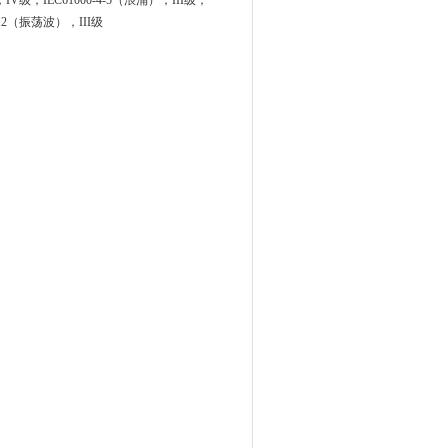
V级；IEC61000-4-5（浪涌），III级；
-12（振荡波），III级