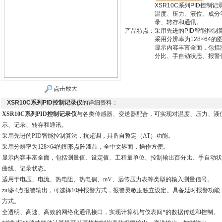
XSR10C系列PID控
温度、压力、液位、成分
录、转存和通讯。
产品特点：
采用先进的PID智能控制
采用分辨率为128×64
显示内容丰富全面，包括
分比、手自动状态、报警
点击放大
XSR10C系列PID控制记录仪
的详细资料：
XSR10C系列PID控制记录仪
与各类传感器、变送器配合，可实现对温度、压力、液
示、记录、转存和通讯。
采用先进的PID智能控制算法，抗超调，具备自整定（AT）功能。
采用分辨率为128×64的图形点阵液晶，全中文界面，操作方便。
显示内容丰富全面，包括测量值、设定值、工程量单位、控制输出百分比、手自动状
曲线、记录状态。
适用于电压、电流、热电阻、热电偶、mV、远传压力表等类型的输入测量信号。
zui多4点报警输出，可选择10种报警方式，报警灵敏度独立设定。具备延时报警功能
方式。
全透明、高速、高效的网络化通讯接口，实现计算机与仪表间*的数据传送和控制。