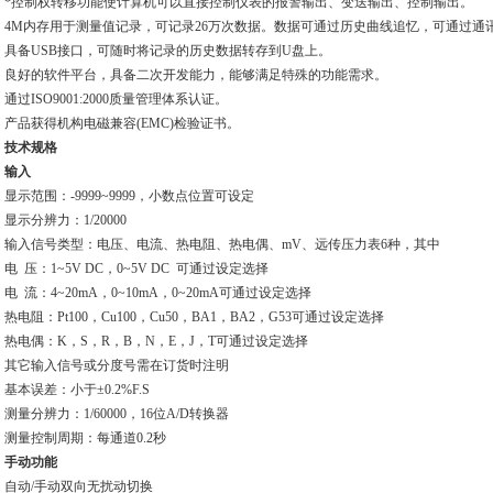
*控制权转移功能使计算机可以直接控制仪表的报警输出、变送输出、控制输出。
4M内存用于测量值记录，可记录26万次数据。数据可通过历史曲线追忆，可通过通
具备USB接口，可随时将记录的历史数据转存到U盘上。
良好的软件平台，具备二次开发能力，能够满足特殊的功能需求。
通过ISO9001:2000质量管理体系认证。
产品获得机构电磁兼容(EMC)检验证书。
技术规格
输入
显示范围：-9999
~
9999，小数点位置可设定
显示分辨力：1/20000
输入信号类型：电压、电流、热电阻、热电偶、mV、远传压力表6种，其中
电 压：1
~
5V DC，0
~
5V DC 可通过设定选择
电 流：4
~
20mA，0
~
10mA，0
~
20mA可通过设定选择
热电阻：Pt100，Cu100，Cu50，BA1，BA2，G53可通过设定选择
热电偶：K，S，R，B，N，E，J，T可通过设定选择
其它输入信号或分度号需在订货时注明
基本误差：小于±0.2%F.S
测量分辨力：1/60000，16位A/D转换器
测量控制周期：每通道0.2秒
手动功能
自动/手动双向无扰动切换