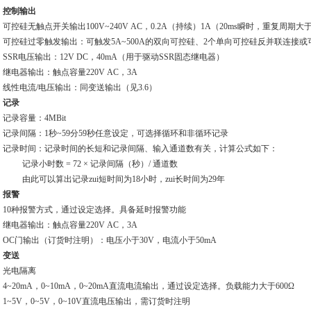
控制输出
可控硅无触点开关输出
100V~240V AC，0.2A（持续）
1A（20ms瞬时，重复周期大于
可控硅过零触发输出：可触发5A~500A的双向可控硅、2个单向可控硅反并联连接
SSR电压输出：12V DC，40mA（用于驱动SSR固态继电器）
继电器输出：触点容量220V AC，3A
线性电流/电压输出：同变送输出（见3.6）
记录
记录容量：4MBit
记录间隔：1秒
~
59分59秒任意设定，可选择循环和非循环记录
记录时间：记录时间的长短和记录间隔、输入通道数有关，计算公式如下：
记录小时数 = 72 × 记录间隔（秒）/ 通道数
由此可以算出记录zui短时间为18小时，zui长时间为29年
报警
10种报警方式，通过设定选择。具备延时报警功能
继电器输出：触点容量220V AC，3A
OC门输出（订货时注明）：电压小于30V，电流小于50mA
变送
光电隔离
4
~
20mA，0
~
10mA，0
~
20mA直流电流输出，通过设定选择。负载能力大于600Ω
1
~
5V，0
~
5V，0
~
10V直流电压输出，需订货时注明