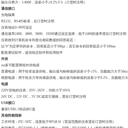
输出分辨力：1/4000，误差小于±0.2% F.S（订货时注明）
通信接口
光电隔离
RS232、RS485标准，在订货时注明
仪表地址0
~
99可设定
通信速率2400、4800、9600、19200通过设定选择，低于2400的速率需在订货时注明
仪表收到计算机命令到发出相应数据的回答延迟：
以“#”为定界符的命令，回答延迟小于500μs；其它命令的回答延迟小于100ms
配套测试软件，提供组态软件和应用软件
外供
zui多可配置两组外供电源
普通电源：用于给变送器供电，输出值与标称值的误差小于±5%，负载能力大于50m
精密电源：用于给压力等传感器供电，输出值与标称值的误差小于0.2%，负载能力大
电源
220V供电的仪表：85V
~
265V，功耗小于10VA
24V DC，12V DC，5V DC或其它规格，需在订货时注明
USB接口
兼容USB1.1协议的U盘
其他性能指标
工作环境：0℃
~
50℃，湿度低于90%R.H（宽温范围的仪表需在订货时注明）