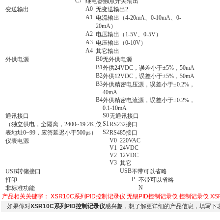
C7
继电器触点开关输出
A0
变送输出
无变送输出2
A1
电流输出（4-20mA、0-10mA、0-
20mA）
A2
电压输出（1-5V、0-5V）
A3
电压输出（0-10V）
A4
其它输出
B0
外供电源
无外供电源
B1
外供24VDC，误差小于±5%，50mA
B2
外供12VDC，误差小于±5%，50mA
B3
外供精密电压源，误差小于±0.2%，
40mA
B4
外供精密电流源，误差小于±0.2%，
0.1-10mA
S0
通讯接口
无通讯接口
S1
（独立供电，全隔离，2400~19.2K,仪
RS232接口
S2
表地址0~99，应答延迟小于500μs）
RS485接口
V0
220VAC
仪表电源
V1
24VDC
V2
12VDC
V3
其它
USB
USB转储接口
不带可以省略
P
打印
不带可以省略
N
非标准功能
产品相关关键字：
XSR10C系列PID控制记录仪
无锡PID控制记录仪
控制记录仪
XS
如果你对
XSR10C系列PID控制记录仪
感兴趣，想了解更详细的产品信息，填写下