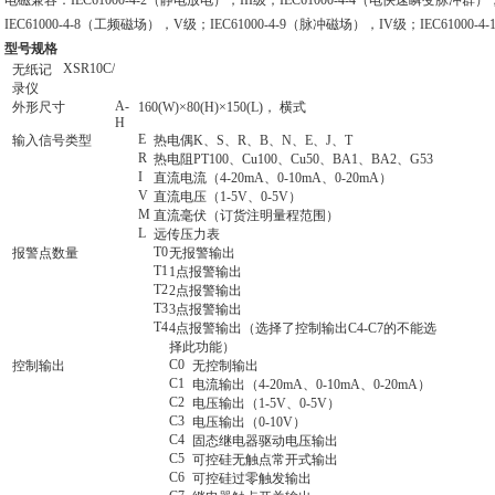
电磁兼容：IEC61000-4-2（静电放电），III级；IEC61000-4-4（电快速瞬变脉冲群），I
IEC61000-4-8（工频磁场），V级；IEC61000-4-9（脉冲磁场），IV级；IEC61000-4
型号规格
XSR10C/
无纸记
录仪
A-
外形尺寸
160(W)×80(H)×150(L)， 横式
H
E
输入信号类型
热电偶K、S、R、B、N、E、J、T
R
热电阻PT100、Cu100、Cu50、BA1、BA2、G53
I
直流电流（4-20mA、0-10mA、0-20mA）
V
直流电压（1-5V、0-5V）
M
直流毫伏（订货注明量程范围）
L
远传压力表
T0
报警点数量
无报警输出
T1
1点报警输出
T2
2点报警输出
T3
3点报警输出
T4
4点报警输出（选择了控制输出C4-C7的不能选
择此功能）
C0
控制输出
无控制输出
C1
电流输出（4-20mA、0-10mA、0-20mA）
C2
电压输出（1-5V、0-5V）
C3
电压输出（0-10V）
C4
固态继电器驱动电压输出
C5
可控硅无触点常开式输出
C6
可控硅过零触发输出