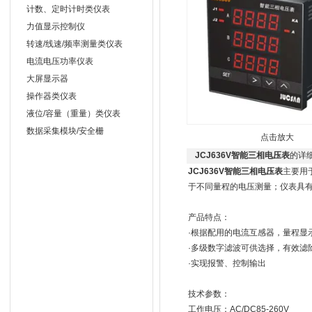
计数、定时计时类仪表
力值显示控制仪
转速/线速/频率测量类仪表
电流电压功率仪表
大屏显示器
操作器类仪表
液位/容量（重量）类仪表
数据采集模块/安全栅
点击放大
JCJ636V智能三相电压表
的详
JCJ636V智能三相电压表
主要用
于不同量程的电压测量；仪表具
产品特点：
·根据配用的电流互感器，量程显
·多级数字滤波可供选择，有效滤
·实现报警、控制输出
技术参数：
工作电压：AC/DC85-2