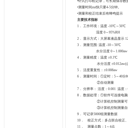
•针式打印机记录，可长期保存数
•测量时间zui快只要4-5分钟。
•测量和校正结束后有蜂鸣提示
主要技术指标
1． 工作环境：温度 -10℃～50℃
湿度 0～95%RH
2． 显示方式：大屏幕液晶显示 128×
3． 测量范围: 温度 -10～50℃
水分活度 0～1.000aw
4． 测量精度：温度 ±0.3℃
水分活度 ±0.012aw(@2
5． 活度重复性：±0.008aw
6． 测量时间：①定时：5～40分
②自动测量
7． 分辨率： 活度：0.001 温度：0
8． 数据处理：①软件可连接电脑进
②计算机控制测量可以显示
③计算机控制测量自动根
9． 可记录5000组测量数据
10． 校正方式：多点联合校正
11． 测量点数：1～4点