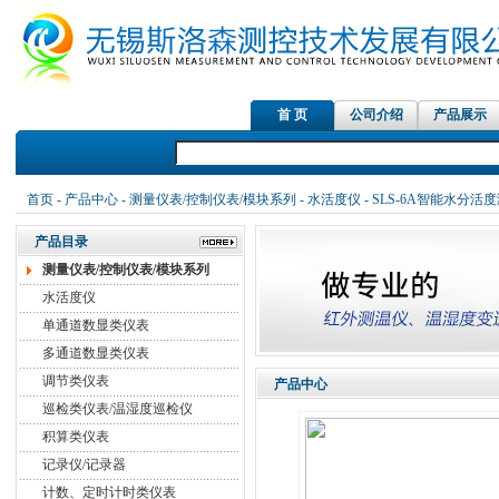
首 页
公司介绍
产品展示
首页
-
产品中心
-
测量仪表/控制仪表/模块系列
-
水活度仪
- SLS-6A智能水分活
产品目录
测量仪表/控制仪表/模块系列
水活度仪
单通道数显类仪表
多通道数显类仪表
调节类仪表
产品中心
巡检类仪表/温湿度巡检仪
积算类仪表
记录仪/记录器
计数、定时计时类仪表