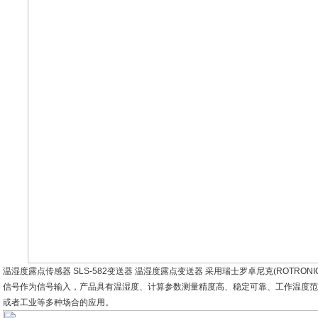
温湿度露点传感器 SLS-582变送器 温湿度露点变送器 采用瑞士罗卓尼克(ROTRO
信号作为信号输入，产品具有温湿度、计算参数测量精度高、稳定可靠、工作温度范
或者工业等多种场合的应用。