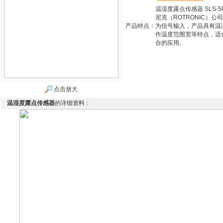
温湿度露点传感器 SLS-
尼克（ROTRONIC）
产品特点：
为信号输入，产品具有温
作温度范围宽等特点，适
合的应用。
点击放大
温湿度露点传感器
的详细资料：