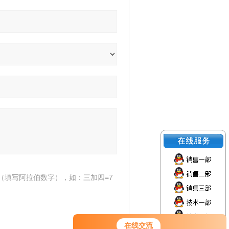
（填写阿拉伯数字），如：三加四=7
在线交流