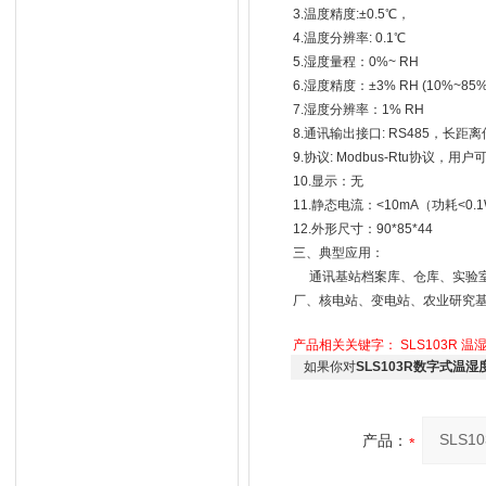
3.温度精度:±0.5℃，
4.温度分辨率: 0.1℃
5.湿度量程：0%~ RH
6.湿度精度：±3% RH (10%~85%
7.湿度分辨率：1% RH
8.通讯输出接口: RS485，长距离
9.协议: Modbus-Rtu协议，
10.显示：无
11.静态电流：<10mA（功耗<0.
12.外形尺寸：90*85*44
三、典型应用：
通讯基站档案库、仓库、实验室
厂、核电站、变电站、农业研究
产品相关关键字：
SLS103R
温
如果你对
SLS103R数字式温
产品：