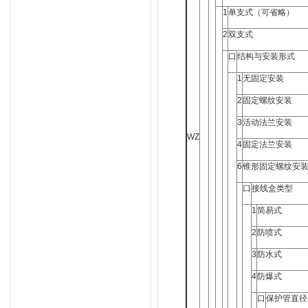
1
单支式（可省略）
2
双支式
口
结构与安装形式
1
无固定安装
2
固定螺纹安装
3
活动法兰安装
WZ
4
固定法兰安装
6
锥形固定螺纹安
口
接线盒类型
1
简易式
2
防喷式
3
防水式
4
防爆式
口
保护管直径