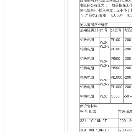
自热影响:铂电阻允许通过的zui
电阻的公称压力：一般是指在工
热电阻zui小插入深度：应不小
☆ 产品执行标准 IEC584 IEC15
测温范围及准确度
热电阻类别
代 号
分度号
测温
铂热电阻
Pt100
-20
WZP
WZP2
铂热电阻
Pt100
-20
铂热电阻
Pt500
-20
WZP
WZP2
铂热电阻
Pt500
-20
铂热电阻
Pt1000
-20
WZP
WZP2
铂热电阻
Pt1000
-20
铜热电阻
WZC
Cu50
-50
保护管材料
钢 号
组成
常用温
321
1Cr18Ni9Ti
-200～8
304
00Cr18Ni10
-200～8