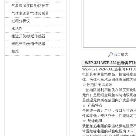
气象温湿度探头/防护罩
气体变送器/气体传感器
过程分析仪
水活性
接近开关/接近传感器
光电开关/光电传感器
校准
点击放大
WZP-321 WZP-331热电偶 
WZP-321 WZP-331热电偶
电阻具有测量精度高、机械强度高
体、液体和蒸汽及固体表面或内
☆ 热电阻测温原理
热电阻是利用物质在温度变化时
元件）是用细金属丝均匀地双绕
是感温元件所在范围内介质层中
☆ 产品特点
全国统一设计产品，接口尺寸通
件成本低；规格齐全，性能稳定
☆ 绝缘电阻
装配铂热电阻的常温绝缘电阻应不
常温绝缘电阻的试验电压为10～10