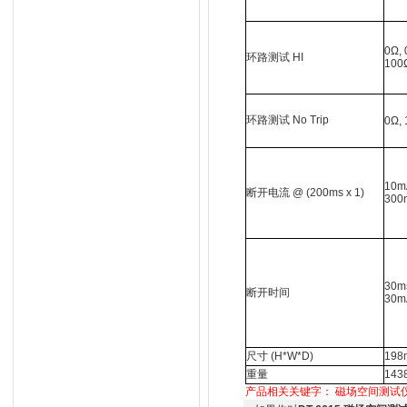
0Ω, 
环路测试
HI
100
环路测试
No Trip
0Ω, 
10m
断开电流
@ (200ms x 1)
300
30m
断开时间
30m
尺寸
(H*W*D)
198
重量
143
产品相关关键字：
磁场空间测试