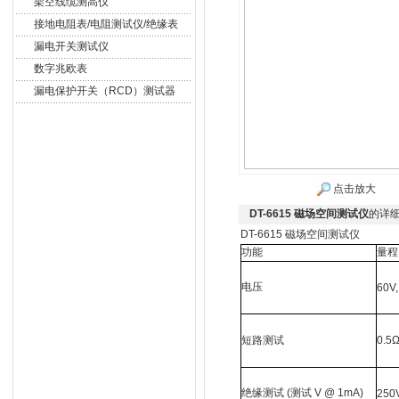
架空线缆测高仪
接地电阻表/电阻测试仪/绝缘表
漏电开关测试仪
数字兆欧表
漏电保护开关（RCD）测试器
点击放大
DT-6615 磁场空间测试仪
的详
DT-6615 磁场空间测试仪
功能
量程
电压
60V,
短路测试
0.5
绝缘测试
(
测试
V @ 1mA)
250