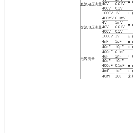
±
（
40V
0.01V
直流电压测量
400V
0.1V
1000V
1V
±
（
400mV
0.1mV
4V
1mV
±
（
40V
0.01V
交流电压测量
400V
0.1V
1000V
1V
±
（
4nF
1pF
±
（
40nF
10pF
±
（
400nF
0.1nF
±
（
4uF
1nF
电容测量
40uF
10nF
400uF
0.1uF
±
（
4mF
1uF
±
（
40mF
10uF
未