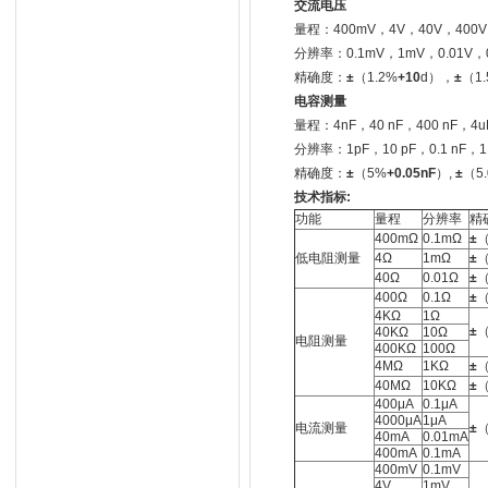
交流电压
量程：400mV，4V，40V，400V
分辨率：0.1mV，1mV，0.01V，0
精确度：
±
（1.2%
+
10
d），
±
（1.
电容测量
量程：4nF，40 nF，400 nF，4u
分辨率：1pF，10 pF，0.1 nF，1 n
精确度：
±
（5%
+0.0
5nF
）,
±
（5
技术指标:
功能
量程
分辨率
精
400mΩ
0.1mΩ
±
（
低电阻测量
4Ω
1mΩ
±
（
40Ω
0.01Ω
±
（
400Ω
0.1Ω
±
（
4KΩ
1Ω
±
（
40KΩ
10Ω
电阻测量
400KΩ
100Ω
4MΩ
1KΩ
±
（
40MΩ
10KΩ
±
（
400μA
0.1μA
4000μA
1μA
电流测量
±
（
40mA
0.01mA
400mA
0.1mA
400mV
0.1mV
4V
1mV