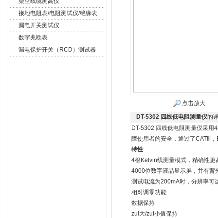
架空线缆测高仪
接地电阻表/电阻测试仪/绝缘表
漏电开关测试仪
数字兆欧表
漏电保护开关（RCD）测试器
点击放大
DT-5302 四线低电阻测量仪
的
DT-5302 四线低电阻测量仪采
障使用者的安全，通过了CATⅢ，EN
特性
:
4根Kelvin线测量模式，精确性更
4000位数字液晶显示屏，并有
测试电流为200mA时，分辨率可达
相对调零功能
数据保持
zui大/zui小值保持