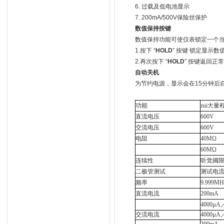
6.
过载及低电池显示
7. 200mA/500V
保险丝保护
数值保持按键
数值保持功能可使仪表锁定一个
1.
按下
“
HOLD
”
按键
锁定显示数
2.
再次按下
“
HOLD
”
按键返回正常
自动关机
为节约电源，显示会在
15
分钟后
功能
zui大量
直流电压
600V
交流电压
600V
电阻
40MΩ
60MΩ
连续性
听觉阈限
二极管测试
测试电流
频率
9.999M
直流电流
200mA
4000µA
交流电流
4000µA