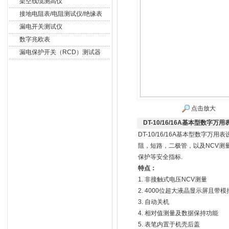
架空线缆测高仪
接地电阻表/电阻测试仪/绝缘表
漏电开关测试仪
数字兆欧表
漏电保护开关（RCD）测试器
点击放大
DT-10/16/16A基本型数字万用
DT-10/16/16A基本型数字万用
阻，短路，二极管，以及NCV测量。
保护等安全指标.
特点：
1.
非接触式电压
NCV
测量
2. 4000
位超大液晶显示屏且带模
3.
自动关机
4.
相对值测量及数据保持功能
5.
表笔内置于机壳后盖