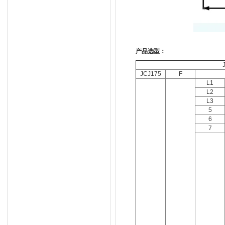
产品选型：
JCJ175
F
L1
L2
L3
5
6
7