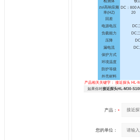
检测体
铁1
zui高响应频
DC：800 
率(HZ)
20
回差
电源电压
DC
负载能力
DC二
压降
D
漏电流
DC
保护方式
环境温度
防护等级
外壳材料
产品相关关键字：
接近探头
HL-
如果你对
接近探头HL-M30-S
产品：
您的单位：