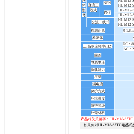
具
HL-M12-
NPN
体
直流三
HL-M12-
型
线式
HL-M12-
PNP
HL-M12-
号
HL-M12-
交流二线式
HL-M12-
检测距离
0-1.8
检测体
DC：8
zui高响应频率(HZ)
AC：2
回差
电源电压
负载能力
压降
漏电流
保护方式
环境温度
防护等级
外壳材料
产品相关关键字：
HL-M18-S5TC
如果你对
HL-M18-S5TC电