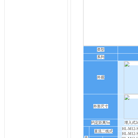
类型
系列
外观
外形尺寸
约定距离Sn
埋入式2
HL-M12-
直流二线式
HL-M12-