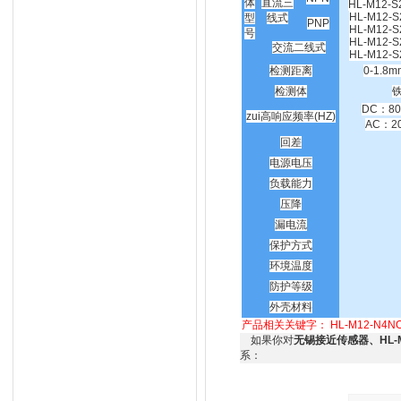
体
直流三
HL-M12-S
HL-M12-S
型
线式
PNP
HL-M12-S
号
HL-M12-S
交流二线式
HL-M12-S
检测距离
0-1.8m
检测体
铁
DC：80
zui高响应频率(HZ)
AC：2
回差
电源电压
负载能力
压降
漏电流
保护方式
环境温度
防护等级
外壳材料
产品相关关键字：
HL-M12-N
如果你对
无锡接近传感器、HL-
系：