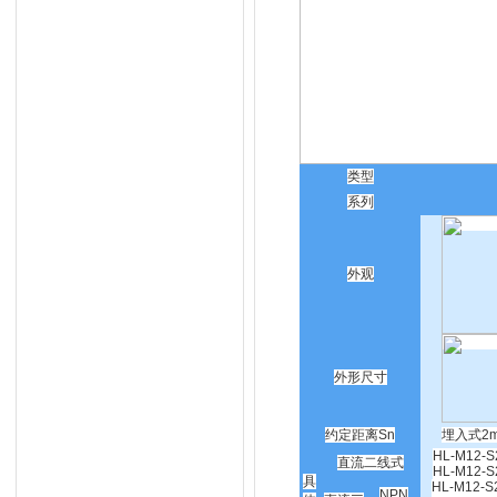
类型
系列
外观
外形尺寸
约定距离Sn
埋入式2
HL-M12-S
直流二线式
HL-M12-S
具
HL-M12-S
NPN