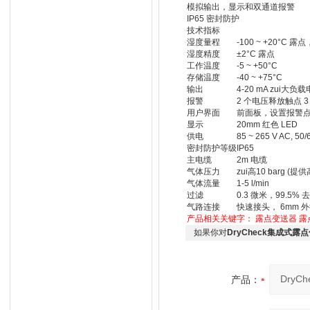
模拟输出，显示和双通道报警
IP65 密封防护
技术指标
湿度量程
-100 ~ +20°C 露点
湿度精度
±2°C 露点
工作温度
-5 ~ +50°C
存储温度
-40 ~ +75°C
输出
4-20 mA zui大负载
报警
2 个电压释放触点 3 A
用户界面
前面板，设置报警
显示
20mm 红色 LED
供电
85 ~ 265 V AC, 50/
密封防护等级
IP65
主电缆
2m 电缆
气体压力
zui高10 barg (
气体流量
1-5 l/min
过滤
0.3 微米，99.5% 
气路连接
快速接头， 6mm 外径
产品相关关键字：
露点变送器
露
如果你对
DryCheck集成式露
产品：