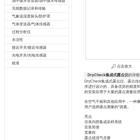
油中微水变送器/油中微水传感器
无线数据记录和传输
气象温湿度探头/防护罩
气体变送器/气体传感器
过程分析仪
水活性
接近开关/接近传感器
光电开关/光电传感器
校准
点击放大
DryCheck集成式露点仪
的详细
DryCheck集成式露点仪、露
求进行设计的，具备优异的精度
的安装应用于大量的露点测量应
在空气干燥和其他应用中，一种
用户选择露点测量的*因素。
亮点
仪表内部集成采样系统
安装简便
宽量程
露点或湿气含量