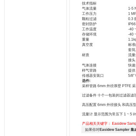
技术指标
气体流量
1-5 
工作压力
1 M
颗粒过滤
0.3
密封防护
IP66
工作温度
-40
存储环境
-40
重量
1.1
真空度
标准
套筒
材质
流量
接头
气体连接
快速
样气管路
提供
传感器安装口
5/8
选件:
采样管路 6mm 外径厚壁 PTF
过滤备件 十个一包装的过滤器滤芯，0
高压配置 6mm 外径接头 和高
流量计 显示范围为常压下 1 ~ 5 
产品相关关键字：
Easidew S
如果你对
Easidew Sample