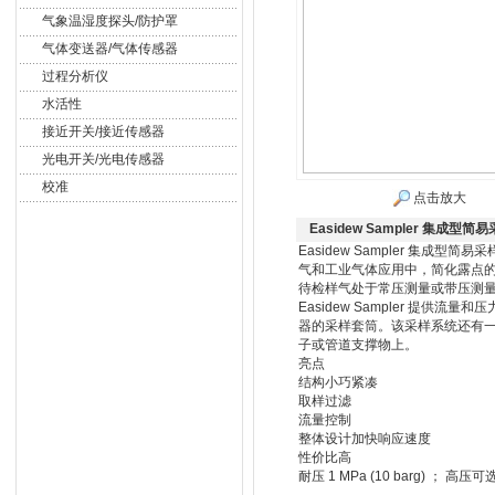
气象温湿度探头/防护罩
气体变送器/气体传感器
过程分析仪
水活性
接近开关/接近传感器
光电开关/光电传感器
校准
点击放大
Easidew Sampler 集成型简
Easidew Sampler 集成
气和工业气体应用中，简化露点的
待检样气处于常压测量或带压测量
Easidew Sampler 提供
器的采样套筒。该采样系统还有
子或管道支撑物上。
亮点
结构小巧紧凑
取样过滤
流量控制
整体设计加快响应速度
性价比高
耐压 1 MPa (10 barg) ； 高压可选