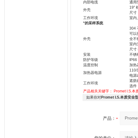
内部电缆
通用
19"
外壳
尺寸 1
工作环境
室内, 
*的采样系统
304
可以按
外壳
全不
室内
尺寸 8
安装
不锈
防护等级
IP66
温度控制
加热
110/
加热器电源
电源z
遮荫处
工作环境
选件
产品相关关键字：
Promet I
如果你对
Promet I.S.本质
产品：