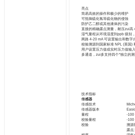
亮点
简易高效的操作和极少的维护
可抵御硫化氢等硫化物的侵蚀
防护乙二醇或其他液体的污染
直接的精确露点测量，耐压zui高 4
湿气量程从环境湿度到ppb 级
两路 4-20 mA 可设置输出和数字式 
校验溯源到国家标准 NPL (英国) 和 
用户设置压力值或实时压力值输
多通道，zui多支持四个*独立的
技术指标
传感器
传感技术
Mic
传感器版本
Easi
量程
-100
校验量程
-100
校验
溯源到
露点: 