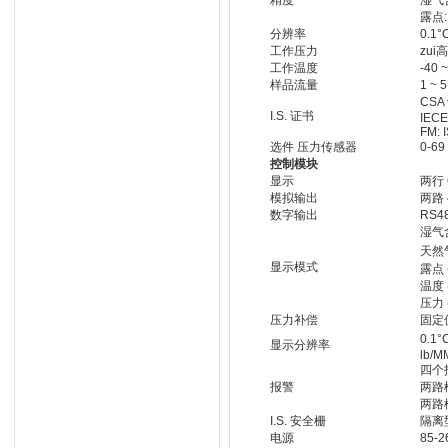
精度
湿气含
露点: 
分辨率
0.1°
工作压力
zui高
工作温度
-40 
样品流量
1 ~ 5
CSA 认
I.S. 证书
IECEx
FM: 
选件 压力传感器
0-6
控制模块
显示
两行 
模拟输出
两路 
数字输出
RS4
湿气含
天然
显示模式
露点 (
温度 (
压力 (
压力补偿
固定
0.1°
显示分辨率
lb/M
四个
报警
两路模
两路模
I.S. 安全栅
隔离
电源
85-2