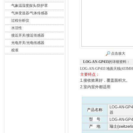
气象温湿度探头/防护罩
气体变送器/气体传感器
过程分析仪
水活性
接近开关/接近传感器
光电开关/光电传感器
校准
点击放大
LOG-AN-GP433
的详细资料：
LOG-AN-GP433 地面天线(433
主要特点：
1.
接收效果好，覆盖面积大。
2.
室内室外都适用
LOG-AN-GP
产品名称
器
型
号
LOG-AN-GP4
产
地
瑞士
(switzerl