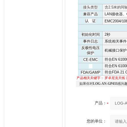
接头类型
含
2.5
米的同
兼容产品
LAN
接收器、
认
证
EMC2004/10
初始化时间
2
秒
事件日志
系统相关事件
反极性电压
机械接口保护
保护
符合
EN 61000
CE-EMC
符合
EN 61000
符合
FDA 21 C
FDA/GAMP
产品相关关键字：
罗卓尼克天线
如果你对
LOG-AN-GP433
感兴
产品：
您的单位：