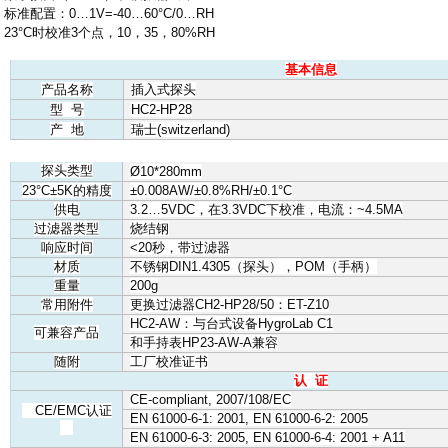
标准配置：
0…1V=-40…60°C/0…RH
23°C
时校准
3
个点，
10
，
35
，
80%RH
基本信息
产品名称
插入式探头
型
号
HC2-HP28
产
地
瑞士
(switzerland)
探头类型
Ø10*280mm
23°C±5K
的精度
±0.008AW/±0.8%RH/±0.1°C
供电
3.2…5VDC
，在
3.3VDC
下校准，电流：
~4.5MA
过滤器类型
烧结钢
响应时间
<20
秒，带过滤器
材质
不锈钢
DIN1.4305
（探头），
POM
（手柄）
重量
200g
常用附件
更换过滤器
CH2-HP28/50
：
ET-Z10
HC2-AW
：与台式设备
HygroLab C1
可兼容产品
和手持表
HP23-AW-A
兼容
随附
工厂校准证书
认
证
CE-compliant, 2007/108/EC
CE/EMC
认证
EN 61000-6-1: 2001, EN 61000-6-2: 2005
EN 61000-6-3: 2005, EN 61000-6-4: 2001 + A11