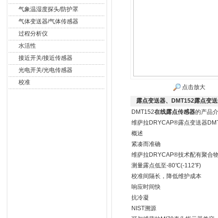
气象温湿度探头/防护罩
气体变送器/气体传感器
过程分析仪
水活性
接近开关/接近传感器
光电开关/光电传感器
校准
点击放大
露点变送器、DMT152露点变送
DMT152
在线露点传感器
的产品介
维萨拉DRYCAP®露点变送器DMT
概述
紧凑而准确
维萨拉DRYCAP®技术配有聚合
测量露点低至-80℃(-112℉)
校准间隔长，降低维护成本
响应时间快
抗冷凝
NIST溯源