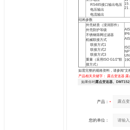
15 
RS485接口输出电压
21 
电压输出
电流输出
结构参数
外壳材质（浸润部件）
AIS
外壳防护等级
IP
不锈钢筛网过滤器
AI
机械联接方式
联接方式1
ISO
联接方式2
NP
联接方式3
UNF
重量（采用ISO G1/2"联
19
接方式）
如需完整的规格资料，请参阅“文
产品相关关键字：
露点变送器
露
如果你对
露点变送器、DMT15
产品：
您的单位：