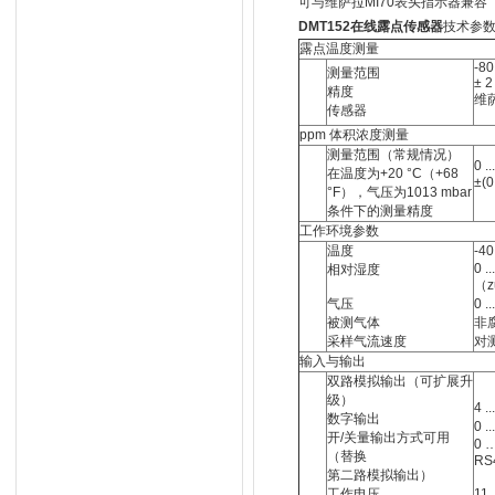
可与维萨拉MI70表头指示器兼容
DMT152在线露点传感器
技术参
露点温度测量
-80
测量范围
± 2
精度
维萨
传感器
ppm 体积浓度测量
测量范围（常规情况）
0 .
在温度为+20 °C（+68
±(
°F），气压为1013 mbar
条件下的测量精度
工作环境参数
温度
-40
0 .
相对湿度
（z
气压
0 .
被测气体
非
采样气流速度
对
输入与输出
双路模拟输出（可扩展升
级）
4 
数字输出
0 .
开/关量输出方式可用
0 …
（替换
RS
第二路模拟输出）
工作电压
11