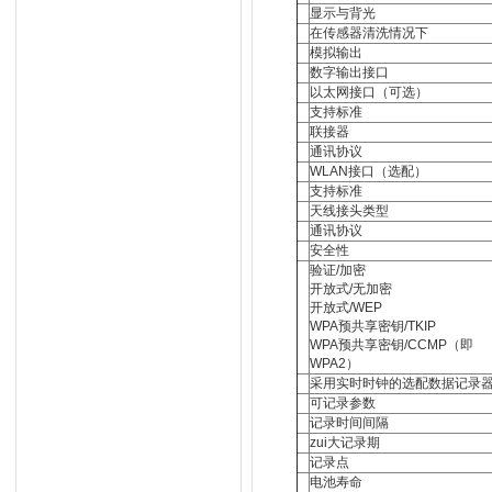
显示与背光
在传感器清洗情况下
模拟输出
数字输出接口
以太网接口（可选）
支持标准
联接器
通讯协议
WLAN接口（选配）
支持标准
天线接头类型
通讯协议
安全性
验证/加密
开放式/无加密
开放式/WEP
WPA预共享密钥/TKIP
WPA预共享密钥/CCMP（即
WPA2）
采用实时时钟的选配数据记录
可记录参数
记录时间间隔
zui大记录期
记录点
电池寿命