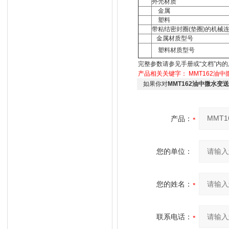
外壳材质
金属
塑料
带粘结密封圈(垫圈)的机械
金属材质型号
塑料材质型号
完整参数请参见手册或“文档”内
产品相关关键字：
MMT162油
如果你对
MMT162油中微水变
产品：
您的单位：
您的姓名：
联系电话：