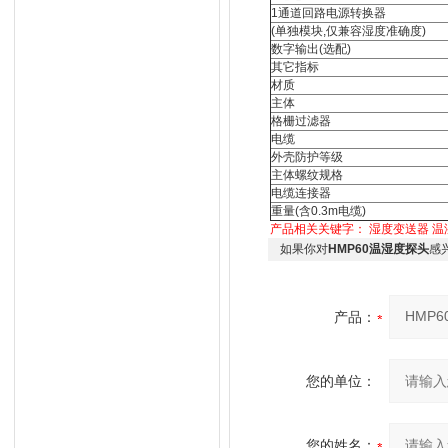
1通道回路电源转换器
(单独模块,仅兼容湿度准确度)
数字输出(选配)
其它指标
材质
主体
格栅过滤器
电缆
外壳防护等级
主体螺纹规格
电缆连接器
重量(含0.3m电缆)
产品相关关键字：
湿度变送器
温
如果你对
HMP60温湿度探头
感
产品：
您的单位：
您的姓名：