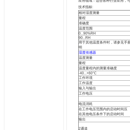
应用领域：适合各种行业应用，
技术指标:
相对湿度测量
量程
准确度
温度范围
0...90%RH
90...RH
用于其他温度条件时，请参见手
明
湿度传感器
温度测量
量程
温度量程内的测量准确度
-40...+60°C
工作环境
工作温度
输入与输出
工作电压
电流消耗
在工作电压范围内的启动时间压
在其他电压条件下的启动时间
输出
2通道