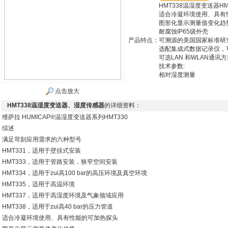
HMT338温湿度变送器HM
适合冷凝环境使用、具有
图形化显示测量值变化趋
耐腐蚀IP65级外壳
产品特点：
可溯源的美国国家标准研究
选配集成式数据记录仪，
可选LAN 和WLAN通讯方
技术参数:
相对湿度测量
点击放大
HMT338温湿度变送器、湿度传感器
的详细资料：
维萨拉 HUMICAP®温湿度变送器系列HMT330
综述
满足苛刻应用需求的六种型号
HMT331，适用于壁挂式安装
HMT333，适用于管路安装，狭窄空间安装
HMT334，适用于zui高100 bar的高压环境及真空环境
HMT335，适用于高温环境
HMT337，适用于高湿度环境及气象领域应用
HMT338，适用于zui高40 bar的压力管道
适合冷凝环境使用、具有性能的可加热探头