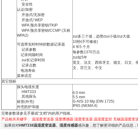
安全性
认证/加密
开放式/无加密
开放式/ WEP
WPA 预共享密钥/TKIP
WPA 预共享密钥/CCMP (又称
WPA2)
zui多三个值，趋势/zui小值/zui大值
10秒(不可修改)
可选带实时时钟的数据记录器
4 年5 个月
记录参数
每参数1370万点
记录间隔时间
zui短5年
zui长记录时间
英文、法文、西班牙文、德文、日文、
记录点数
文、芬兰文、中文
电池寿命
菜单语言
其它指标
探头电缆长度
HMT333
6.0 mm
其他探头
5.5 mm
G-AlSi 10 Mg (DIN 1725)
材质(外壳)
IP65 (NEMA 4)
外壳防护等级
完整参数请参见手册或“文档”内的用户指南。
产品相关关键字：
温湿度变送器
湿度攒感器
湿度变送器
温湿度监控
无锡温湿度变
如果你对
HMT338温湿度变送器、湿度传感器
感兴趣，想了解更详细的产品信息，