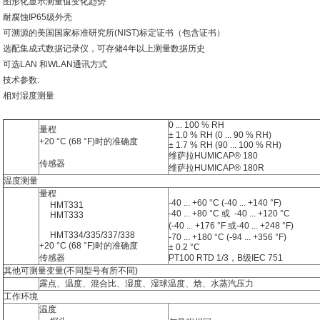
图形化显示测量值变化趋势
耐腐蚀IP65级外壳
可溯源的美国国家标准研究所(NIST)标定证书（包含证书）
选配集成式数据记录仪，可存储4年以上测量数据历史
可选LAN 和WLAN通讯方式
技术参数:
相对湿度测量
0 ... 100 % RH
量程
± 1.0 % RH (0 ... 90 % RH)
+20 °C (68 °F)时的准确度
± 1.7 % RH (90 ... 100 % RH)
维萨拉HUMICAP® 180
传感器
维萨拉HUMICAP® 180R
温度测量
量程
-40 ... +60 °C (-40 ... +140 °F)
HMT331
-40 ... +80 °C 或 -40 ... +120 °C
HMT333
(-40 ... +176 °F 或-40 ... +248 °F)
HMT334/335/337/338
-70 ... +180 °C (-94 ... +356 °F)
+20 °C (68 °F)时的准确度
± 0.2 °C
传感器
PT100 RTD 1/3，B级IEC 751
其他可测量变量(不同型号有所不同)
露点、温度、混合比、湿度、湿球温度、焓、水蒸汽压力
工作环境
温度