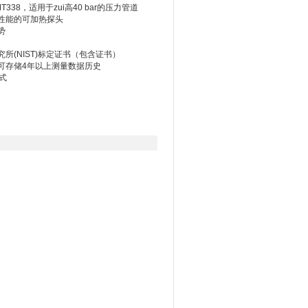
T338，适用于zui高40 bar的压力管道
性能的可加热探头
势
所(NIST)标定证书（包含证书）
可存储4年以上测量数据历史
式