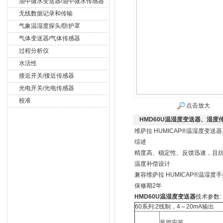
油中微水变送器/油中微水传感器
无线数据记录和传输
气象温湿度探头/防护罩
气体变送器/气体传感器
过程分析仪
水活性
接近开关/接近传感器
光电开关/光电传感器
校准
点击放大
HMD60U温湿度变送器、湿度
维萨拉 HUMICAP®温湿度变送器系
综述
精度高、稳定性、反馈迅速，且抗灰
温度补偿设计
兼容维萨拉 HUMICAP®温湿度手
保修期2年
HMD60U温湿度变送器
技术参数:
60系列:2线制，4～20mA输出
风管安装