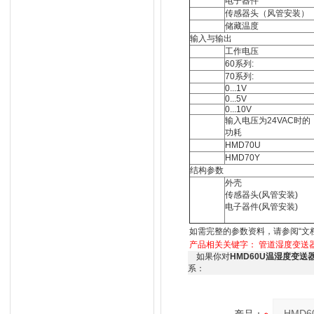
电子器件
传感器头（风管安装）
储藏温度
输入与输出
工作电压
60系列:
70系列:
0...1V
0...5V
0...10V
输入电压为24VAC时的
功耗
HMD70U
HMD70Y
结构参数
外壳
传感器头(风管安装)
电子器件(风管安装)
如需完整的参数资料，请参阅“文
产品相关关键字：
管道湿度变送
如果你对
HMD60U温湿度变
系：