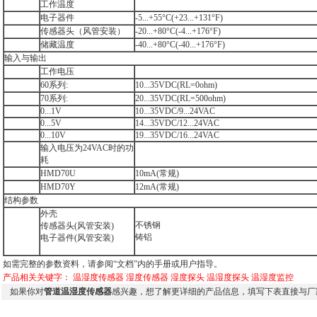
工作温度
电子器件
-5...+55°C(+23...+131°F)
传感器头（风管安装）
-20...+80°C(-4...+176°F)
储藏温度
-40...+80°C(-40...+176°F)
输入与输出
工作电压
60系列:
10...35VDC(RL=0ohm)
70系列:
20...35VDC(RL=500ohm)
0...1V
10...35VDC/9...24VAC
0...5V
14...35VDC/12...24VAC
0...10V
19...35VDC/16...24VAC
输入电压为24VAC时的功
耗
HMD70U
10mA(常规)
HMD70Y
12mA(常规)
结构参数
外壳
不锈钢
传感器头(风管安装)
铸铝
电子器件(风管安装)
如需完整的参数资料，请参阅“文档”内的手册或用户指导。
产品相关关键字：
温湿度传感器
湿度传感器
湿度探头
温湿度探头
温湿度监控
如果你对
管道温湿度传感器
感兴趣，想了解更详细的产品信息，填写下表直接与厂