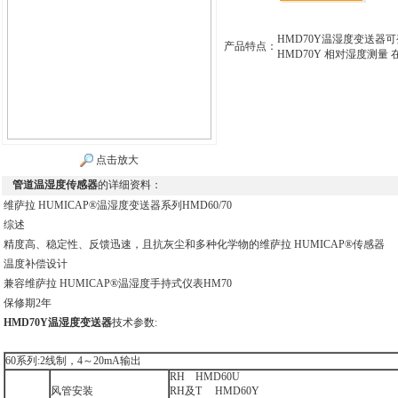
HMD70Y温湿度变送器可变
产品特点：
HMD70Y 相对湿度测量 
点击放大
管道温湿度传感器
的详细资料：
维萨拉 HUMICAP®温湿度变送器系列HMD60/70
综述
精度高、稳定性、反馈迅速，且抗灰尘和多种化学物的维萨拉 HUMICAP®传感器
温度补偿设计
兼容维萨拉 HUMICAP®温湿度手持式仪表HM70
保修期2年
HMD70Y
温湿度变送器
技术参数:
60系列:2线制，4～20mA输出
RH HMD60U
风管安装
RH及T HMD60Y