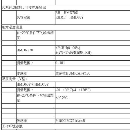
70系列:3线制，可变电压输出
RH HMD70U
风管安装
RH及T HMD70Y
相对湿度测量
在+20°C条件下的输出精
度
±2%RH(0...90%)
HMD60/70
±(2%+1%读数)(90...RH)
测量范围：
0...RH
传感器
维萨拉HUMICAP®180
温度测量（Y型）
HMD60Y和HMD70Y
测量范围：
-20...+80°C(-4...+176°F)
在+20°C条件下的输出精
+/-0.2°C
度
传感器
Pt1000IEC751classB
工作环境参数