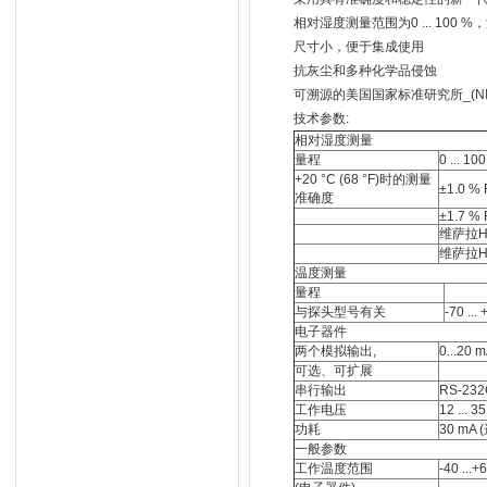
相对湿度测量范围为0 ... 100 %，
尺寸小，便于集成使用
抗灰尘和多种化学品侵蚀
可溯源的美国国家标准研究所_(NI
技术参数:
相对湿度测量
量程
0 ... 1
+20 °C (68 °F)时的测量
±1.0 % 
准确度
±1.7 % 
维萨拉HU
维萨拉HU
温度测量
量程
与探头型号有关
-70 ...
电子器件
两个模拟输出,
0...20 
可选、可扩展
串行输出
RS-232
工作电压
12 ... 
功耗
30 mA 
一般参数
工作温度范围
-40 ...+