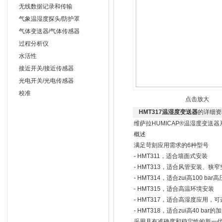
无线数据记录和传输
气象温湿度探头/防护罩
气体变送器/气体传感器
过程分析仪
水活性
接近开关/接近传感器
光电开关/光电传感器
校准
点击放大
HMT317温湿度变送器
的详细资
维萨拉HUMICAP®温湿度变送器系
概述
满足苛刻应用需求的6种型号
- HMT311，适合墙面式安装
- HMT313，适合风管安装、狭
- HMT314，适合zui高100 b
- HMT315，适合高温环境安装
- HMT317，适合高湿度应用，
- HMT318，适合zui高40 bar
采用具有准确度和稳定性的新一代维