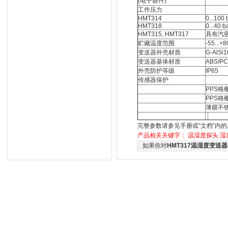
(电子器件)
工作压力
HMT314
0...100 
HMT318
0...40 b
HMT315, HMT317
具有汽
贮藏温度范围
-55...+8
变送器外壳材质
G-AlSi
变送器基体材质
ABS/PC
外壳防护等级
IP65
传感器保护
PPS格
PPS格
薄膜不
完整参数请参见手册或“文档”内
产品相关关键字：
温湿度探头
湿
如果你对
HMT317温湿度变送器