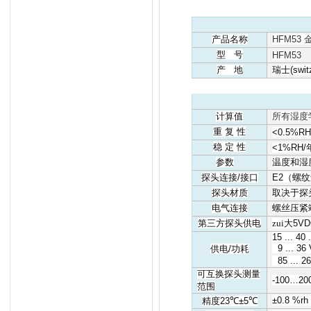
产品名称
HFM5
型
号
HFM53
产
地
瑞士
(swit
计算值
所有湿度
重
复
性
<0.5%R
稳
定
性
<1%RH/
参数
温度和湿
探头连接
/
接口
E2
（螺纹
探头材质
取决于探
电气连接
螺丝压紧
第三方探头供电
zui大
5VD
15 ... 40
9 ... 36
供电
/
功耗
85 ... 2
可互换探头测量
-100…200
范围
±0.8 %rh
精度
23
℃
±5
℃