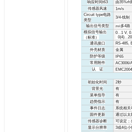
响应时间
t63
由
35%rh
传感器风速
1m/s
Circuit type
电路
3/4-
线制
类型
输出信号类型
zui多
4
路
模拟信号输出
0...1 V, 0
0(4)...
（标准）
通讯接口
RS-485, E
外壳材质
金属
防护等级
IP65
常用附件
AC3006/
认
证
EMC2004
初始化时间
2
秒
背景光
有
菜单指导
有
趋势指示
有
事件日志
系统相关
固件更新
通过以太
传感器诊断
可设定；
显示分辨率
3
或
4
位小