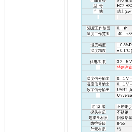
产品名称
剑状温
型
号
HC2-HS2
产
地
瑞士
(swi
湿度工作范围
0… rh
温度工作范围
-40…+8
湿度精度
± 0.8%
温度精度
± 0.1°C 
供电
/
功耗
3.2…5 V
特别注
温度信号输出
0…1 V =
湿度信号输出
0…1 V =
数字信号输出
UART
Universa
过
滤
器
不锈钢
(
探头材质
不锈钢
连接头材质
阳极铝
防护等级
IP65
外壳材质
铝