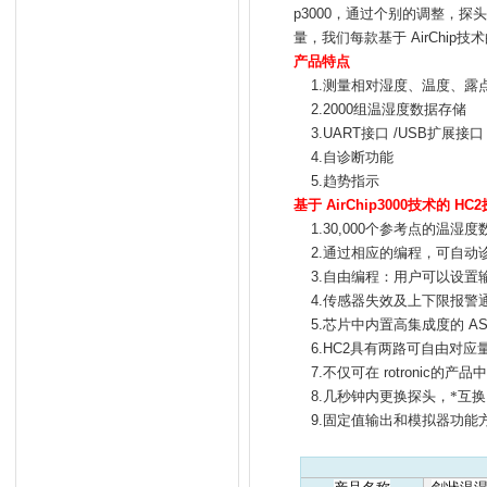
p3000
，通过个别的调整，探头
量，我们每款基于
AirChip
技术
产品特点
1.
测量相对湿度、温度、露
2.2000
组温湿度数据存储
3.UART
接口
/USB
扩展接口
4.
自诊断功能
5.
趋势指示
基于
AirChip3000
技术的
HC2
1.30,000
个参考点的温湿度
2.
通过相应的编程，可自动
3.
自由编程：用户可以设置
4.
传感器失效及上下限报警
5.
芯片中内置高集成度的
AS
6.HC2
具有两路可自由对应
7.
不仅可在
rotronic
的产品中
8.
几秒钟内更换探头，*互
9.
固定值输出和模拟器功能