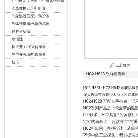
油中微水变送器/油中微水传感器
无线数据记录和传输
气象温湿度探头/防护罩
气体变送器/气体传感器
过程分析仪
水活性
接近开关/接近传感器
光电开关/光电传感器
校准
点击放大
HC2-HS28 /
的详细资料：
HC2-HS28 / HC2-HS42 剑状温
探头边缘有效减少因插入时造成
HC2-HS28
可配合手持表、记
HC2
系列产品是一款全新的温
000
技术，
HC2
具备*的调整功
定性的新高度：为您提供*的重
HC2
可应用于多种设计：从简
环境中的工业探头，我们提供