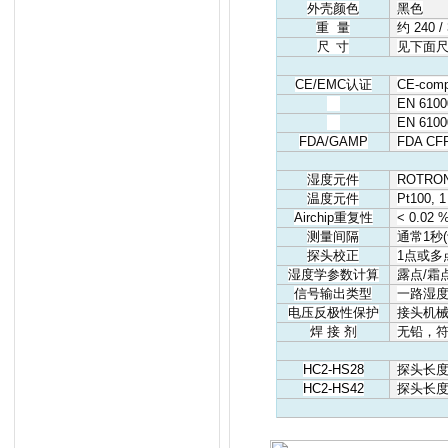
外壳颜色
黑色
重
量
约
240 /
尺
寸
见下面
CE/EMC
认证
CE-comp
EN 61000
EN 61000
FDA/GAMP
FDA CFR
湿度元件
ROTRONI
温度元件
Pt100, 1
Airchip
重复性
< 0.02 %
测量间隔
通常
1
秒
(
探头校正
1
点或多
湿度学参数计算
露点
/
霜
信号输出类型
一路湿
电压反极性保护
接头机
焊
接
剂
无铅，
HC2-HS28
探头长
HC2-HS42
探头长