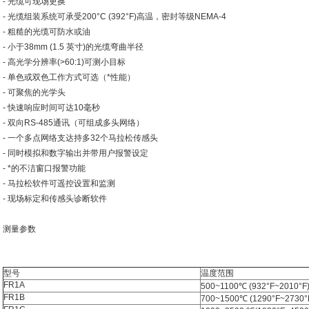
- 光缆可现场更换
- 光缆组装系统可承受200°C (392°F)高温，密封等级NEMA-4
- 粗糙的光缆可防水或油
- 小于38mm (1.5 英寸)的光缆弯曲半径
- 高光学分辨率(>60:1)可测小目标
- 单色或双色工作方式可选（*性能）
- 可聚焦的光学头
- 快速响应时间可达10毫秒
- 双向RS-485通讯（可组成多头网络）
- 一个多点网络支达持多32个马拉松传感头
- 同时模拟和数字输出并带用户报警设定
- *的不洁窗口报警功能
- 马拉松软件可遥控设置和监测
- 现场标定和传感头诊断软件
测量参数
型号
温度范围
FR1A
500~1100℃ (932°F~2010°F
FR1B
700~1500℃ (1290°F~2730°