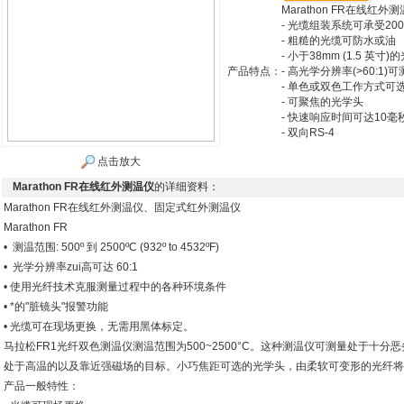
Marathon FR在线
- 光缆组装系统可承受200°
- 粗糙的光缆可防水或油
- 小于38mm (1.5 英寸
产品特点：
- 高光学分辨率(>60:1)
- 单色或双色工作方式可
- 可聚焦的光学头
- 快速响应时间可达10毫
- 双向RS-4
点击放大
Marathon FR在线红外测温仪
的详细资料：
Marathon FR在线红外测温仪、固定式红外测温仪
Marathon FR
• 测温范围: 500º 到 2500ºC (932º to 4532ºF)
• 光学分辨率zui高可达 60:1
• 使用光纤技术克服测量过程中的各种环境条件
• *的"脏镜头"报警功能
• 光缆可在现场更换，无需用黑体标定。
马拉松FR1光纤双色测温仪测温范围为500~2500°C。这种测温仪可测量处于十
处于高温的以及靠近强磁场的目标。小巧焦距可选的光学头，由柔软可变形的光纤将
产品一般特性：