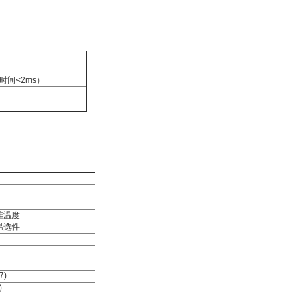
时间<2ms）
标准温度
高温选件
7)
)