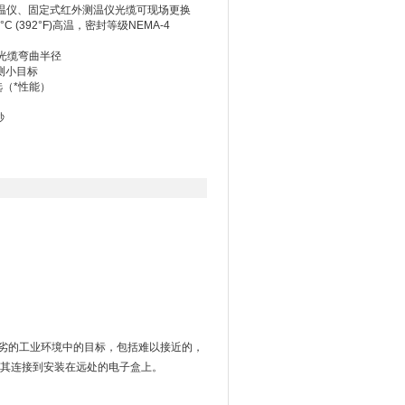
红外测温仪、固定式红外测温仪光缆可现场更换
C (392°F)高温，密封等级NEMA-4
)的光缆弯曲半径
可测小目标
选（*性能）
秒
分恶劣的工业环境中的目标，包括难以接近的，
其连接到安装在远处的电子盒上。