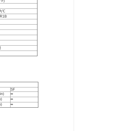
°F)
为℃
R1B
调
SF
n)
∞
)
∞
)
∞