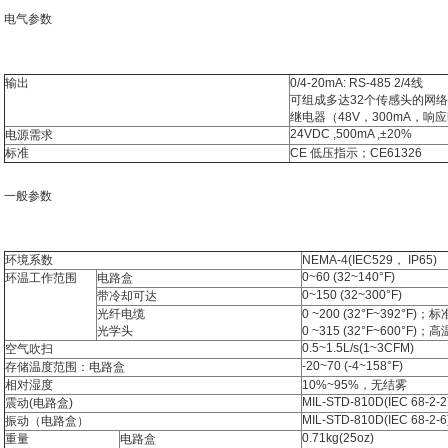
电气参数
输出
0/4-20mA: RS-485 2/4线
可组成多达32个传感头的网络
继电器（48V，300mA，响应
24VDC ,500mA ,±20%
电源需求
标准
CE 低压指示；CE61326
一般参数
环境系数
NEMA-4(IEC529， IP65)
0~60 (32~140°F)
环温工作范围
电路盒
0~150 (32~300°F)
带冷却可达
光纤电缆
0 ~200 (32°F~392°F)；
光学头
0 ~315 (32°F~600°F)；
0.5~1.5L/s(1~3CFM)
空气吹扫
-20~70 (-4~158°F)
存储温度范围：电路盒
相对湿度
10%~95%，无结雾
MIL-STD-810D(IEC 68-2-2
震动(电路盒)
MIL-STD-810D(IEC 68-2-6
振动（电路盒）
0.71kg(25oz)
重量
电路盒