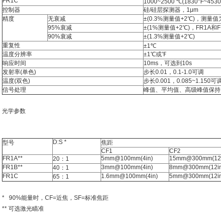
FR1C
1000~2500 ℃(1830°F~4530
控制器
硅/硅层探测器，1μm
精度
无衰减
±(0.3%测量值+2℃)，测量值
95%衰减
±(1%测量值+2℃)，FR1A和F
90%衰减
±(1.3%测量值+2℃)
重复性
±1℃
温度分辨率
±1℃或℉
响应时间
10ms，可选到10s
发射率(单色)
步长0.01，0.1-1.0可调
温度(双色)
步长0.001，0.085~1.150可
信号处理
峰值、平均值、高级峰值保持
光学参数
D:S *
型号
焦距
CF1
CF2
FR1A**
5mm@100mm(4in)
15mm@300mm(12i
20：1
FR1B**
3mm@100mm(4in)
8mm@300mm(12in
40：1
FR1C
1.6mm@100mm(4in)
5mm@300mm(12in
65：1
* 90%能量时，CF=近焦，SF=标准焦距
** 可选激光瞄准