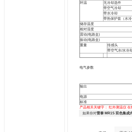
环温
无冷却选件
带空气冷却
带水冷却
带热保护套（水冷
储存温度
相对湿度
震动(电路盒)
振动(电路盒)
重量
传感头
带空气水/水冷
电气参数
输出
电源
标准
产品相关关键字：
红外测温仪
在
如果你对
雷泰 MR1S 双色集