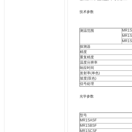
技术参数
MR1S
测温范围
MR1S
MR1S
探测器
精度
重复精度
温度分辨率
响应时间
发射率(单色)
坡度(双色)
信号处理
光学参数
型号
MR1SASF
MR1SBSF
MR1SCSF