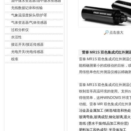
油中微水变送器/油中微水传感器
无线数据记录和传输
气象温湿度探头/防护罩
气体变送器/气体传感器
过程分析仪
点击放大
水活性
接近开关/接近传感器
光电开关/光电传感器
雷泰 MR1S 双色集成式红外测
校准
雷泰 MR1S 双色集成式红外测
能精确测量小的或移动的目标，
用传统单色红外测温仪难以精确
雷泰 MR1S 双色集成式红外测温
铁制造等高温环境的使用。支持zu
得很简单，这种WINDOWS 
功能。雷泰 MR 双色集成式红
冶金及金属加工 (铸造/锻造和热处
玻璃弯曲,玻璃成型,钢化玻璃,退火
造纸 (墨水干燥/纸品加工和分层)
塑料加工和热成型; 半导体加工