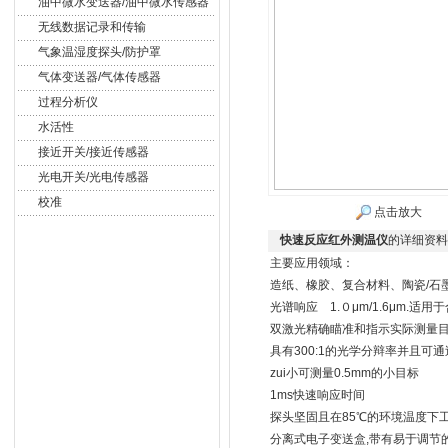
油中微水变送器/油中微水传感器
无线数据记录和传输
气象温湿度探头/防护罩
气体变送器/气体传感器
过程分析仪
水活性
接近开关/接近传感器
光电开关/光电传感器
校准
点击放大
快速反应红外测温仪
的详细资料
主要应用领域：
造纸、橡胶、复合材料、陶瓷/石
光谱响应 1.０μm/1.6μm.
双激光精确瞄准和指示实际测量
具有300:1的光学分辩率并且可
zui小可测量0.5mm的小目标
1ms快速响应时间
探头坚固且在85℃的环境温度下
分离式电子变送盒,带有易于调节