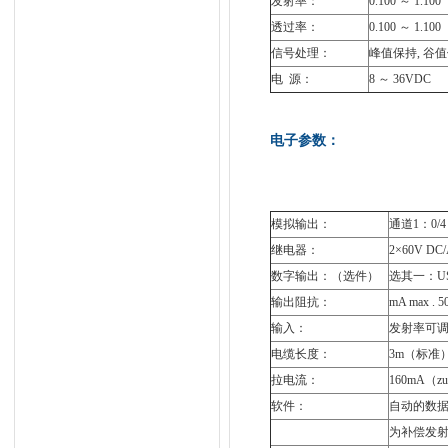
发射率：
0.100 ～ 
透过率：
0.100 ～ 
信号处理：
峰值保持, 谷
电 源：
8 ～ 36VDC
电子参数：
模拟输出：
通道1：0/
继电器：
2×60V D
数字输出：（选件）
选其一：USB ,
输出阻抗：
mA max 
输入：
发射率可
电缆长度：
3m（标准）
拉电流：
160mA（z
软件：
自动的数
为补偿发