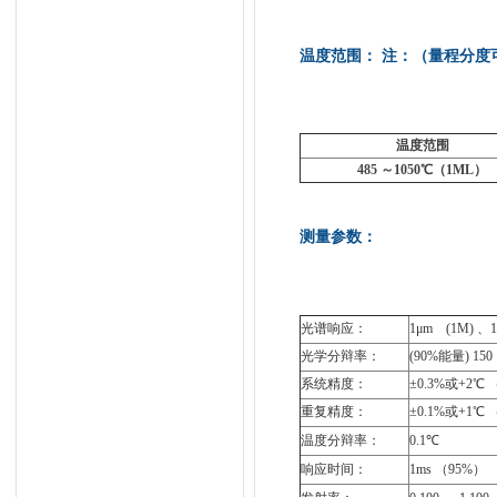
温度范围： 注：
（量程分度
温度范围
485 ～1050℃（1ML）
测量参数：
光谱响应：
1μm (1M) 、1
光学分辩率：
(90%能量
系统精度：
±0.3%或+2
重复精度：
±0.1%或+1℃
温度分辩率：
0.1℃
响应时间：
1ms （95%）