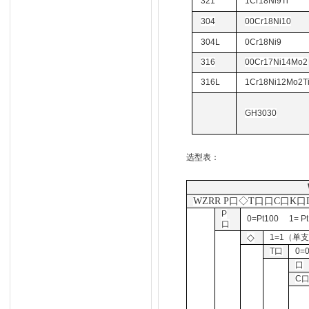
321
1Cr18Ni9Ti
304
00Cr18Ni10
304L
0Cr18Ni9
316
00Cr17Ni14Mo2
316L
1Cr18Ni12Mo2T
GH3030
选型表：
WZRR P口◇T口口C口K
P
0=Pt100 1= P
口
◇
1=1（单
T口
0=
口
C