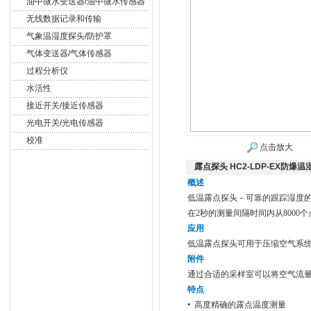
油中微水变送器/油中微水传感器
无线数据记录和传输
气象温湿度探头/防护罩
气体变送器/气体传感器
过程分析仪
水活性
接近开关/接近传感器
光电开关/光电传感器
校准
点击放大
露点探头 HC2-LDP-EX防爆
概述
低温露点探头－可靠的跟踪湿度
在2秒的测量间隔时间内从8000
应用
低温露点探头可用于压缩空气系统，
附件
通过合适的采样室可以将空气流量
特点
• 高度精确的露点温度测量