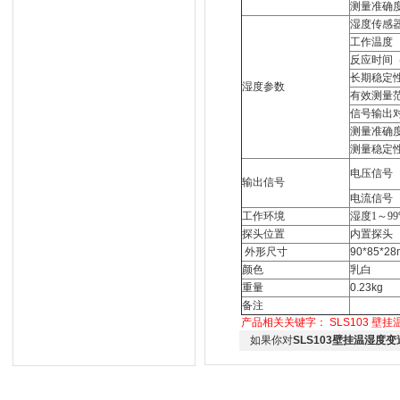
测量准确
湿度传感
工作温度
反应时间（
长期稳定
湿度参数
有效测量
信号输出
测量准确
测量稳定
电压信号
输出信号
电流信号
工作环境
湿度1～9
探头位置
内置探头
外形尺寸
90*85*2
颜色
乳白
重量
0.23kg
备注
产品相关关键字：
SLS103
壁挂
如果你对
SLS103壁挂温湿度变