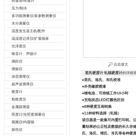
转速表/转速计
压力/制冷
多功能测量仪/多参数测量仪
水分测量仪
湿度发生器主机/配件
温湿度记录仪/扩展插座
光泽度仪
噪音计、声级计
测距仪
点击放大
测振仪
里氏硬度计 轧辊硬度计
的详细
涂层测厚仪
●
里氏、洛氏、布氏校准
超声波测厚仪
●
外壳橡胶喷漆
硬度计
●
锂电池，可持续工作10小时
粗糙度仪
●充电状态LED灯颜色区别
●8种硬度互相转换
金属探测器
●11种材料选择（轧辊）
照度计/光照度测量仪
该仪器是
一款集可内置打印机、
视频仪/内窥镜
量结果的公正性及数据的长久存
探伤仪
氏、洛氏、维氏、肖氏等各种硬度