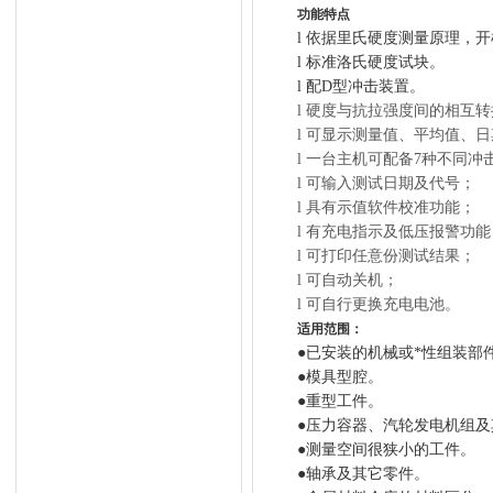
功能特点
l
依据里氏硬度测量原理，开
l
标准洛氏硬度试块。
l
配D型冲击装置。
l
硬度与抗拉强度间的相互转
l
可显示测量值、平均值、日
l
一台主机可配备7种不同冲
l
可输入测试日期及代号；
l
具有示值软件校准功能；
l
有充电指示及低压报警功能
l
可打印任意份测试结果；
l
可自动关机；
l
可自行更换充电电池。
适用范围：
●已安装的机械或*性组装部
●模具型腔。
●重型工件。
●压力容器、汽轮发电机组
●测量空间很狭小的工件。
●轴承及其它零件。