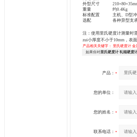
外型尺寸
210
×
80
×
35m
重量
约0.4Kg
标准配置
主机、D型
选配
各种
异型支
注：使用里氏硬度计测量时需
zui小厚度不小于10mm，
产品相关关键字：
里氏硬度计
金
如果你对
里氏硬度计 轧辊硬度
产品：
您的单位：
您的姓名：
联系电话：