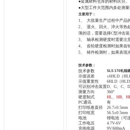
●金属材料仓库的材料区分。
●大型工件大范围内多处测
主要用于：
1、 大批量生产过程中产品
2、 退火、回火、淬火等
薄的话，需要选择C型冲击装
3、 轴承检测硬度时需要注
4、 齿轮硬度检测时如果齿
5、 铸件检测时，如果表现
技术参数：
技术参数
SLS 170轧
示值误差
±6HLD（HL
示值重复性
6HLD（HLD
可识别冲击装置
D、G、C、D
测量方向
360°
硬度制式
HL、HB、H
PC通讯
有
打印纸卷直径
26.7±0.5mm
打印纸宽
56.5±0.5mm
电池
锂电池（可连
工作电压
4.7V-6V
充电电源
9V/600mA