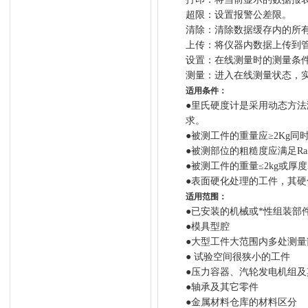
超限：设置报警公差限。
清除：清除数据缓存内的所
上传：将仪器内数据上传到
设置：在线测量时的测量条
测量：进入在线测量状态，
适用条件：
●里氏硬度计是采用动态方
求。
●被测工件的重量应≥
2Kg
同
●被测部位的粗糙度应满足
Ra
●被测工件的重量≤
2kg
或厚度
●表面硬化处理的工件，其硬
适用范围：
●已安装的机械或*性组装部
●模具型腔
●大型工件大范围内多处测
●
试验空间很狭小的工件
●压力容器、汽轮发电机组
●轴承及其它零件
●金属材料仓库的材料区分