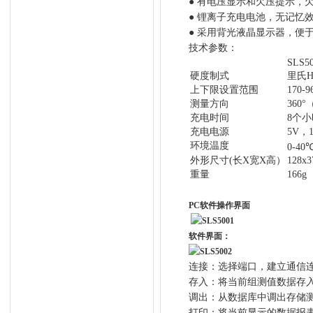
●
有电压显示和欠压提示，
●
锂离子充电电池，无记忆
●
采用背光液晶显示器，便
技术参数：
SLS5
硬度制式
里氏
上下限设置范围
170-
测量方向
360
°
充电时间
8
个小
充电电源
5V
，
环境温度
0-40
外形尺寸
(
长
X
宽
X
高）
128x3
重量
166g
PC软件操作界面
软件界面：
连接：选择端口，建立通信
存入：将当前组测值数据存
调出：从数据库中调出存储
打印：将当前显示的数据报