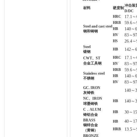
冲击装
材料
硬度制
D/DC
HRC
17.1
～
HRB
59.6
～
Steel and cast steel
HB
140
～
钢和铸钢
HV
83
～
9
HS
26.4
～
Steel
HB
142
～
锻钢
HRC
17.1
～
CWT
、
ST
合金工具钢
HV
83
～
9
HRB
59.6
～
Stainless steel
HB
140
～
不锈钢
HV
83
～
9
GC. IRON
140
～
灰铸铁
NC
、
IRON
HB
140
～
球墨铸铁
C
．
ALUM
HB
30
～
1
铸铝合金
BRASS
40
～
1
HB
铜锌合金
HRB
13.5
～
（黄铜）
BRONZE