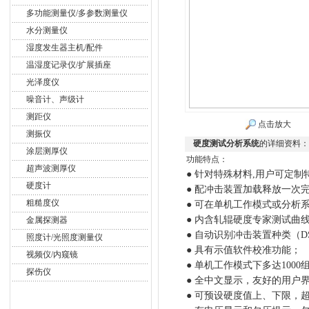
多功能测量仪/多参数测量仪
水分测量仪
湿度发生器主机/配件
温湿度记录仪/扩展插座
光泽度仪
噪音计、声级计
测距仪
点击放大
测振仪
硬度测试分析系统
的详细资料：
涂层测厚仪
功能特点：
超声波测厚仪
●
针对特殊材料
,
用户可定制
硬度计
●
配冲击装置加载释放一次
粗糙度仪
●
可在单机工作模式或分析
●
内含轧辊硬度专家测试曲
金属探测器
●
自动识别冲击装置种类（
D
照度计/光照度测量仪
●
具有示值软件校准功能；
视频仪/内窥镜
●
单机工作模式下多达
1000
探伤仪
●
全中文显示，友好的用户
●
可预设硬度值上、下限，