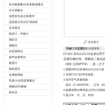
多功能测量仪/多参数测量仪
水分测量仪
湿度发生器主机/配件
温湿度记录仪/扩展插座
光泽度仪
噪音计、声级计
测距仪
点击放大
测振仪
无锡CO2监测仪
的详细资料：
涂层测厚仪
用于
DT-802 室内台式CO2监测仪
超声波测厚仪
交通车辆内等。测量的二氧化碳
硬度计
（800~1200PPM）；差
粗糙度仪
1.测量同时记录储存zui大zui小值
2.采用CO2 NDIR传感器
金属探测器
3.室内空气质量指标：
照度计/光照度测量仪
良好（0~800PPM）；正常（80
视频仪/内窥镜
4.超量报警以蜂鸣及LED灯闪烁
探伤仪
5.显示年、月、日、时间