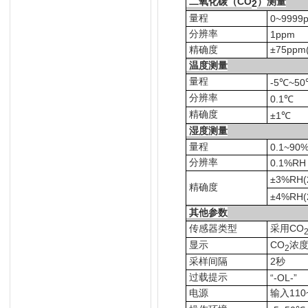
二氧化碳（CO
）测量
2
量程
0~9999
分辨率
1ppm
精确度
±75ppm(
温度测量
量程
-5℃~5
分辨率
0.1℃
精确度
±1℃
湿度测量
量程
0.1~90
分辨率
0.1%RH
±3%RH(
精确度
±4%RH(
其他参数
传感器类型
采用CO
显示
CO
浓
2
采样间隔
2秒
过载提示
“-OL-”
电源
输入110~