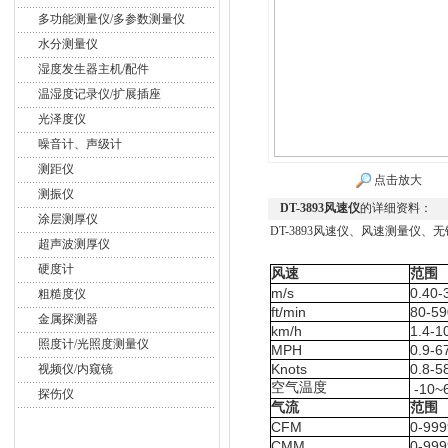
多功能测量仪/多参数测量仪
水分测量仪
湿度发生器主机/配件
温湿度记录仪/扩展插座
光泽度仪
噪音计、声级计
测距仪
点击放大
测振仪
DT-3893风速仪
的详细资料：
涂层测厚仪
DT-3893风速仪、风速测量仪、
超声波测厚仪
硬度计
风速
范围
m/s
0.40-
粗糙度仪
ft/min
80-59
金属探测器
km/h
1.4-1
照度计/光照度测量仪
MPH
0.9-6
Knots
0.8-5
视频仪/内窥镜
空气温度
-10~
探伤仪
气流
范围
CFM
0-99
CMM
0-99