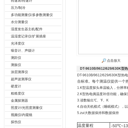
转速表/转速计
压力/制冷
多功能测量仪/多参数测量仪
水分测量仪
湿度发生器主机/配件
温湿度记录仪/扩展插座
光泽度仪
噪音计、声级计
测距仪
点击放大
测振仪
DT-9610B/9612/629/630
涂层测厚仪
DT-9610B/9612/629/630K
超声波测厚仪
合标准。每个测温仪提供一个
硬度计
1.K型温度探头单温输入，分辨率精
粗糙度仪
2.K型热电偶温度补偿功能，确
3.读数输出℃、℉、K
金属探测器
4.自动关机模式（睡眠模式），
照度计/光照度测量仪
5.zui大数据保持和数据保持
视频仪/内窥镜
探伤仪
温度量程
-50℃~
1