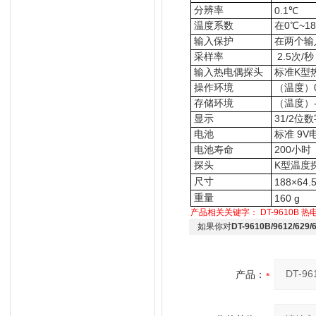
分辨率
0.1℃
温度系数
在0
℃
~18
输入保护
在两个输入
采样率
2.5次/秒
输入热电偶探头
标准K
型
操作环境
（温度
）
存储环境
（温度）-
显示
3
1
/
2
位数
电池
标准 9V电池
电池寿命
200小时
探头
K型温度探
尺寸
188×64.
重量
160 g
产品相关关键字：
DT-9610B
热
如果你对
DT-9610B/9612/6
产品：