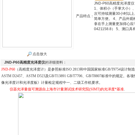
JND-P60高精度光泽度
1、体积小（手掌大小）
次可持续测量30小时以上
产品特点：
简单方便。 4、产品外
拿在手上测量更加得心应手。
0421158.8） 5、测口
点击放大
JND-P60高精度光泽度仪
的详细资料：
JND-P60
（高精度光泽度计）是参照标准
ISO 2813
和中国国家标准
GB/T9754
设计制造
ASTM D2457
、
ASTM D523
及
GB/T13891 GB/T7706
、
GB/T8807
标准中的规定。各项
像光泽度计和光泽度板》计量检定规程中一、二级工作机要求。
仪器光泽量值可溯源自上海市计量测试技术研究院
(SIMT)
的光泽度*基准
.