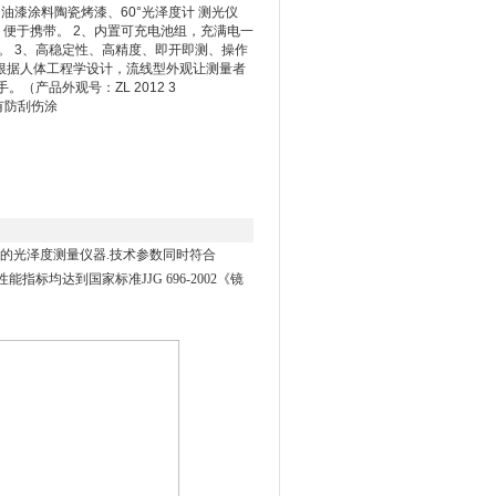
仪 油漆涂料陶瓷烤漆、60°光泽度计 测光仪
、便于携带。 2、内置可充电池组，充满电一
。 3、高稳定性、高精度、即开即测、操作
观根据人体工程学设计，流线型外观让测量者
（产品外观号：ZL 2012 3
具有防刮伤涂
的光泽度测量仪器
.
技术参数同时符合
性能指标均达到国家标准
JJG 696-2002
《镜