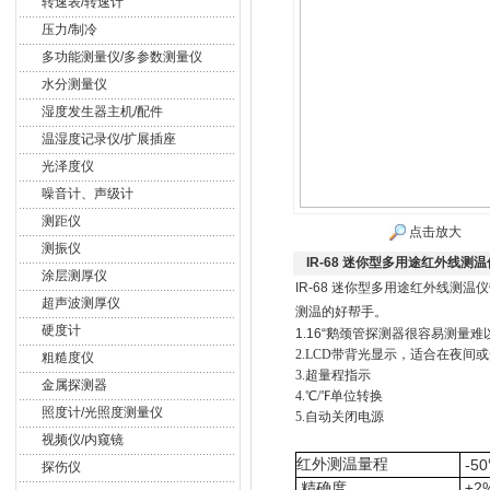
转速表/转速计
压力/制冷
多功能测量仪/多参数测量仪
水分测量仪
湿度发生器主机/配件
温湿度记录仪/扩展插座
光泽度仪
噪音计、声级计
测距仪
点击放大
测振仪
IR-68 迷你型多用途红外线测温
涂层测厚仪
IR-68 迷你型多用途红外线
超声波测厚仪
测温的好帮手。
硬度计
1.16“鹅颈管探测器很容易测量
2.LCD带背光显示，适合在夜间
粗糙度仪
3.超量程指示
金属探测器
4.℃/℉单位转换
照度计/光照度测量仪
5.自动关闭电源
视频仪/内窥镜
红外测温量程
-5
探伤仪
精确度
±2