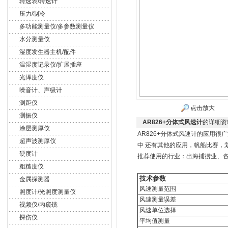
转速表/转速计
压力/制冷
多功能测量仪/多参数测量仪
水分测量仪
湿度发生器主机/配件
温湿度记录仪/扩展插座
光泽度仪
噪音计、声级计
测距仪
点击放大
测振仪
AR826+分体式风速计
的详细资
涂层测厚仪
AR826+分体式风速计的应用
超声波测厚仪
中 还有其他的应用，帆船比赛，
硬度计
推荐使用的行业：出海捕捞业、
粗糙度仪
技术参数
金属探测器
风速测量范围
照度计/光照度测量仪
风速测量误差
视频仪/内窥镜
风速单位选择
探伤仪
平均值测量