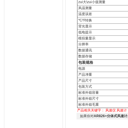
zui大\zui小值测量
风温测量
温度误差
℃/
℉转换
背光显示
低电提示
模拟量显示
分辨率
数据通讯
数据存储
包装规格
电源
产品净重
产品尺寸
包装方式
标准外箱容量
标准外箱尺寸
标准外箱毛重
产品相关关键字：
风速仪
风速计
如果你对
AR826+分体式风速计